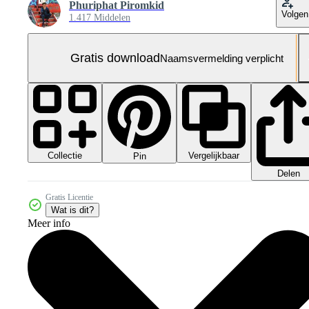
Phuriphat Piromkid
Volgen
1.417 Middelen
Gratis download
Naamsvermelding verplicht
Collectie
Vergelijkbaar
Pin
Delen
Gratis Licentie
Wat is dit?
Meer info