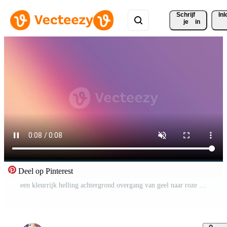
Schrijf 
In
je
in
Deel op Pinterest
een kleurrijk helling achtergrond overgang van geel naar roze naar Purper, presentatie van een levendig Scherm van kleuren. Gratis Video