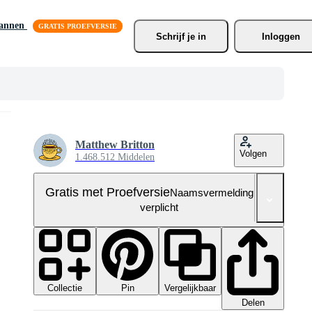
lannen
Schrijf je
 in
Inloggen
Matthew Britton
Volgen
1.468.512 Middelen
Gratis met Proefversie
Naamsvermelding niet
verplicht
Collectie
Vergelijkbaar
Pin
Delen