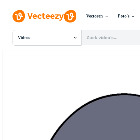
Vectoren
Foto's
Videos
Alle Afbeeldingen
Foto's
PNGs
PSDs
SVGs
Sjablonen
Vectoren
Videos
Motion graphics
Redactionele Afbeeldingen
Redactionele Evenementen