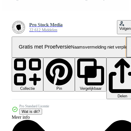
Pro Stock Media
Volgen
22.612 Middelen
Gratis met Proefversie
Naamsvermelding niet verplich
Collectie
Vergelijkbaar
Pin
Delen
Pro Standard Licentie
Wat is dit?
Meer info