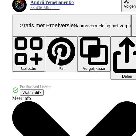
Andrii Yemelianenko
Volgen
38.436 Middelen
Gratis met Proefversie
Naamsvermelding niet verplich
Collectie
Vergelijkbaar
Pin
Delen
Pro Standard Licentie
Wat is dit?
Meer info