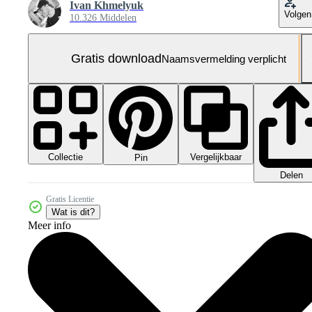
Ivan Khmelyuk
Volgen
10.326 Middelen
Gratis download
Naamsvermelding verplicht
Collectie
Vergelijkbaar
Pin
Delen
Gratis Licentie
Wat is dit?
Meer info