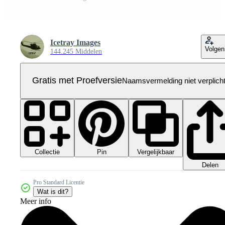
Icetray Images
Volgen
144.245 Middelen
Gratis met Proefversie
Naamsvermelding niet verplich
Collectie
Vergelijkbaar
Pin
Delen
Pro Standard Licentie
Wat is dit?
Meer info