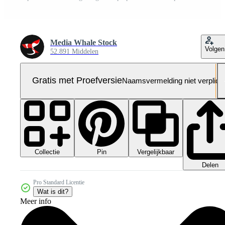
Media Whale Stock
Volgen
52.891 Middelen
Gratis met Proefversie
Naamsvermelding niet verplich
Collectie
Vergelijkbaar
Pin
Delen
Pro Standard Licentie
Wat is dit?
Meer info