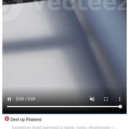
Deel op Pinterest
koptelefoon draad ingevoegd in laptop. media. detailopname van Mens invoegen draad met koptelefoon connector in laptop. Verbinden hoofdtelefoons naar laptop via draad Pro Video