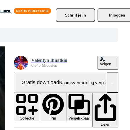
lannen
Schrijf je
 in
Inloggen
Valentyn Ihnatkin
Volgen
8.645 Middelen
Gratis download
Naamsvermelding verplicht
Collectie
Vergelijkbaar
Pin
Delen