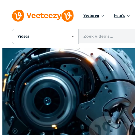
Vectoren
Foto's
Videos
Alle Afbeeldingen
Foto's
PNGs
PSDs
SVGs
Sjablonen
Vectoren
Videos
Motion graphics
Redactionele Afbeeldingen
Redactionele Evenementen