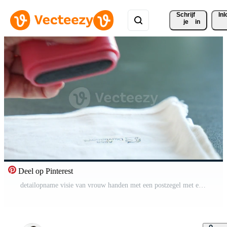
Schrijf 
In
je
in
Deel op Pinterest
detailopname visie van vrouw handen met een postzegel met een naam voor ondertekening kinderen dingen. identificatie van persoonlijk kleding. hoog kwaliteit 4k beeldmateriaal Pro Video