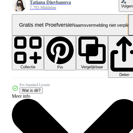
Tatiana Diuvbanova
Volgen
7.793 Middelen
Gratis met Proefversie
Naamsvermelding niet verplich
Collectie
Vergelijkbaar
Pin
Delen
Pro Standard Licentie
Wat is dit?
Meer info