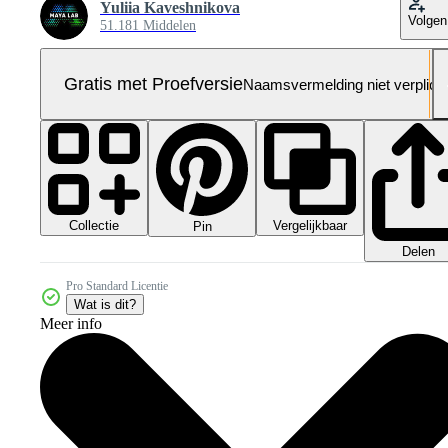
Yuliia Kaveshnikova
Volgen
51.181 Middelen
Gratis met Proefversie
Naamsvermelding niet verplich
Collectie
Vergelijkbaar
Pin
Delen
Pro Standard Licentie
Wat is dit?
Meer info