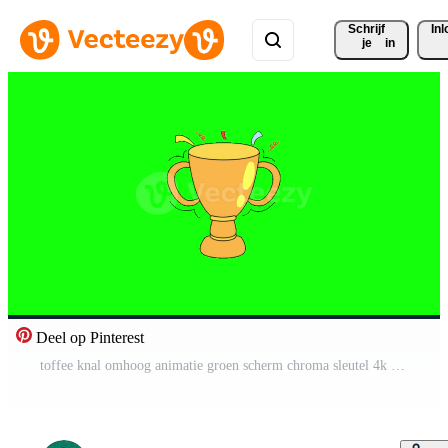
Schrijf 
In
je
in
Deel op Pinterest
toffee knal omhoog animatie groen scherm chroma sleutel 4k sjabloon achtergrond. Gratis Video