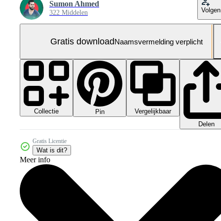
Sumon Ahmed
Volgen
322 Middelen
Gratis download
Naamsvermelding verplicht
Collectie
Vergelijkbaar
Pin
Delen
Gratis Licentie
Wat is dit?
Meer info