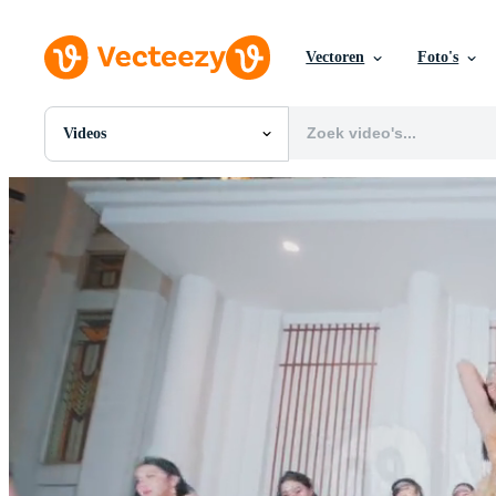
Vectoren
Foto's
Videos
Alle Afbeeldingen
Foto's
PNGs
PSDs
SVGs
Sjablonen
Vectoren
Videos
Motion graphics
Redactionele Afbeeldingen
Redactionele Evenementen