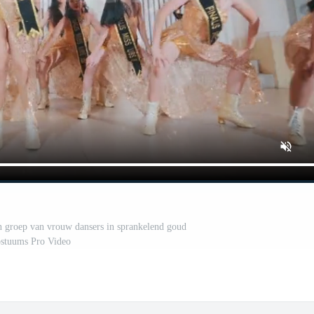
en groep van vrouw dansers in sprankelend goud
stuums Pro Video