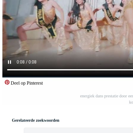
Deel op Pinterest
energiek dans prestatie door e
ko
Gerelateerde zoekwoorden