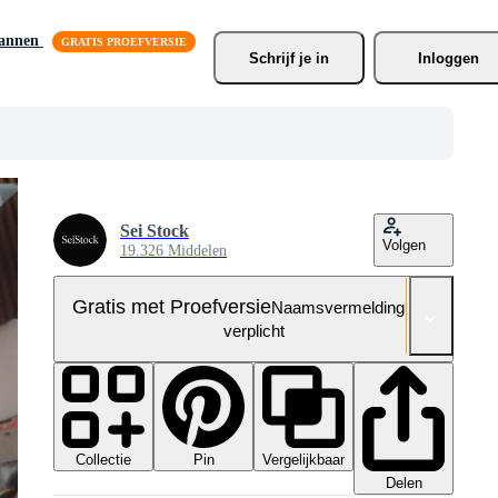
lannen
Schrijf je
 in
Inloggen
Sei Stock
Volgen
19.326 Middelen
Gratis met Proefversie
Naamsvermelding niet
verplicht
Collectie
Vergelijkbaar
Pin
Delen