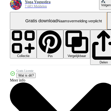
Yoga Yugustira
Volgen
7.683 Middelen
Gratis download
Naamsvermelding verplicht
Collectie
Vergelijkbaar
Pin
Delen
Gratis Licentie
Wat is dit?
Meer info