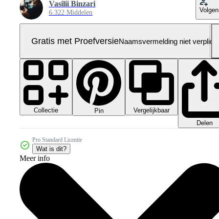
Vasilii Binzari
Volgen
6.322 Middelen
Gratis met Proefversie
Naamsvermelding niet verplich
Collectie
Vergelijkbaar
Pin
Delen
Pro Standard Licentie
Wat is dit?
Meer info