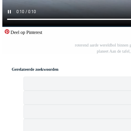
Deel op Pinterest
roterend aarde wereldbol binnen gl
planeet Aan de tafel
Gerelateerde zoekwoorden