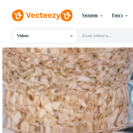
Vectoren
Foto's
Videos
Alle Afbeeldingen
Foto's
PNGs
PSDs
SVGs
Sjablonen
Vectoren
Videos
Motion graphics
Redactionele Afbeeldingen
Redactionele Evenementen