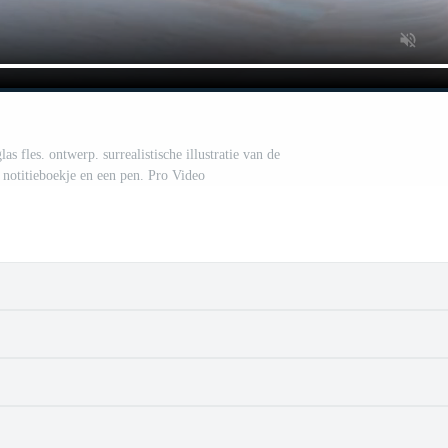
as fles. ontwerp. surrealistische illustratie van de
, notitieboekje en een pen. Pro Video