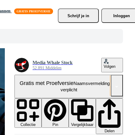
lannen
Schrijf je
 in
Inloggen
Media Whale Stock
Volgen
52.891 Middelen
Gratis met Proefversie
Naamsvermelding niet
verplicht
Collectie
Vergelijkbaar
Pin
Delen