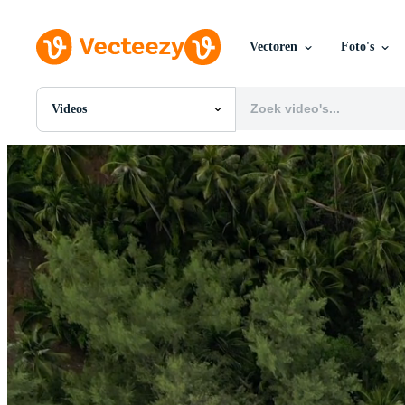
Vectoren
Foto's
Videos
Alle Afbeeldingen
Foto's
PNGs
PSDs
SVGs
Sjablonen
Vectoren
Videos
Motion graphics
Redactionele Afbeeldingen
Redactionele Evenementen