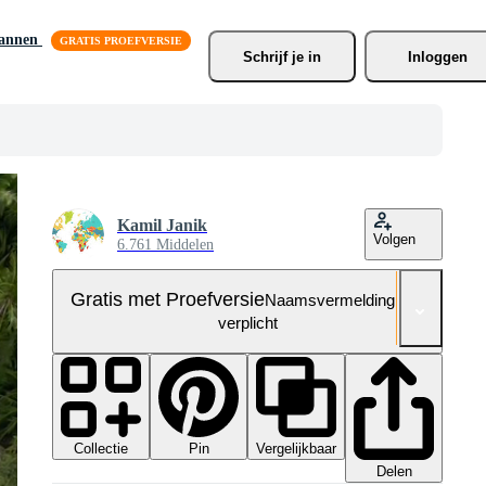
lannen
Schrijf je
 in
Inloggen
Kamil Janik
Volgen
6.761 Middelen
Gratis met Proefversie
Naamsvermelding niet
verplicht
Collectie
Vergelijkbaar
Pin
Delen