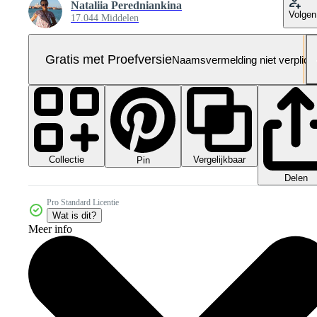
Nataliia Peredniankina
Volgen
17.044 Middelen
Gratis met Proefversie
Naamsvermelding niet verplich
Collectie
Vergelijkbaar
Pin
Delen
Pro Standard Licentie
Wat is dit?
Meer info