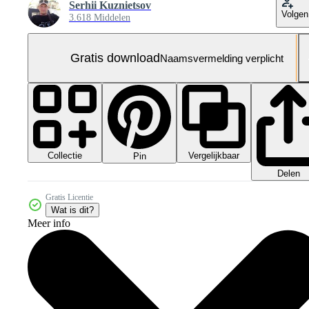
Serhii Kuznietsov
Volgen
3.618 Middelen
Gratis download
Naamsvermelding verplicht
Collectie
Vergelijkbaar
Pin
Delen
Gratis Licentie
Wat is dit?
Meer info