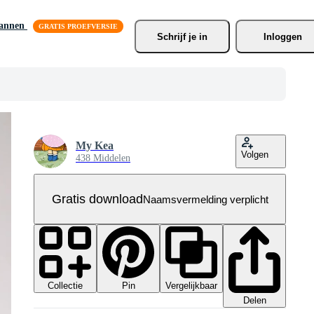
lannen
Schrijf je
 in
Inloggen
My Kea
Volgen
438 Middelen
Gratis download
Naamsvermelding verplicht
Collectie
Vergelijkbaar
Pin
Delen