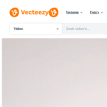
Vectoren
Foto's
Videos
Alle Afbeeldingen
Foto's
PNGs
PSDs
SVGs
Sjablonen
Vectoren
Videos
Motion graphics
Redactionele Afbeeldingen
Redactionele Evenementen