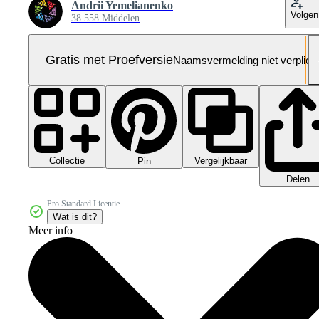
Andrii Yemelianenko
Volgen
38.558 Middelen
Gratis met Proefversie
Naamsvermelding niet verplich
Collectie
Vergelijkbaar
Pin
Delen
Pro Standard Licentie
Wat is dit?
Meer info