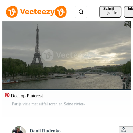
Schrijf 
In
je
in
Deel op Pinterest
Parijs visie met eiffel toren en Seine rivier-
Danil Rudenko