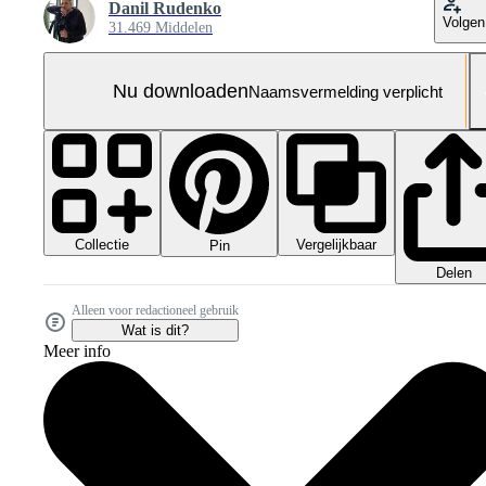
Danil Rudenko
Volgen
31.469 Middelen
Nu downloaden
Naamsvermelding verplicht
Collectie
Vergelijkbaar
Pin
Delen
Alleen voor redactioneel gebruik
Wat is dit?
Meer info