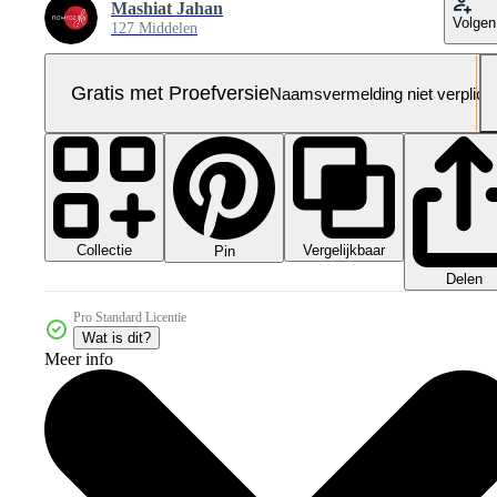
Mashiat Jahan
Volgen
127 Middelen
Gratis met Proefversie
Naamsvermelding niet verplich
Collectie
Vergelijkbaar
Pin
Delen
Pro Standard Licentie
Wat is dit?
Meer info