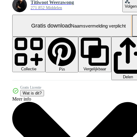
Titiwoot Weerawong
Volgen
271.852 Middelen
Gratis download
Naamsvermelding verplicht
Collectie
Vergelijkbaar
Pin
Delen
Gratis Licentie
Wat is dit?
Meer info