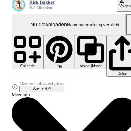
Rick Bakker
Volgen
404 Middelen
Nu downloaden
Naamsvermelding verplicht
Collectie
Vergelijkbaar
Pin
Delen
Alleen voor redactioneel gebruik
Wat is dit?
Meer info