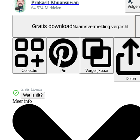
Prakasit Khuansuwan
Volgen
64.524 Middelen
Gratis download
Naamsvermelding verplicht
Collectie
Vergelijkbaar
Pin
Delen
Gratis Licentie
Wat is dit?
Meer info