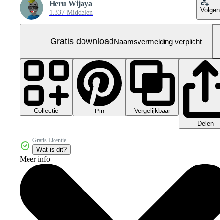
Heru Wijaya
Volgen
1.337 Middelen
Gratis download
Naamsvermelding verplicht
Collectie
Vergelijkbaar
Pin
Delen
Gratis Licentie
Wat is dit?
Meer info