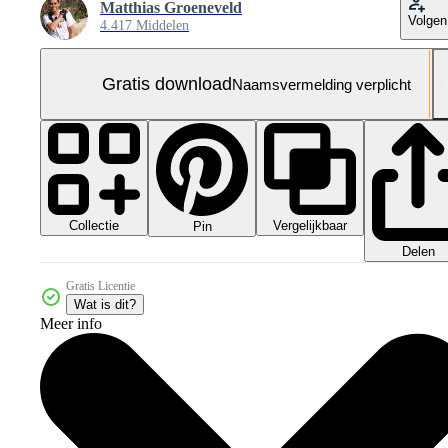
Matthias Groeneveld
Volgen
4.417 Middelen
Gratis download
Naamsvermelding verplicht
Collectie
Vergelijkbaar
Pin
Delen
Gratis Licentie
Wat is dit?
Meer info