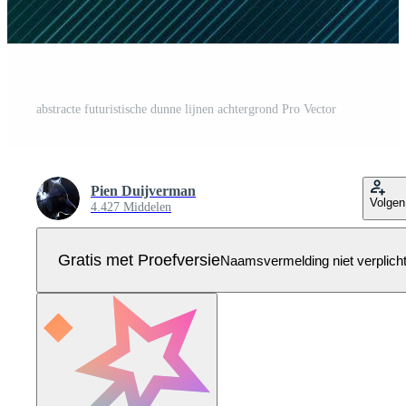
abstracte futuristische dunne lijnen achtergrond Pro Vector
Pien Duijverman
Volgen
4.427 Middelen
Gratis met Proefversie
Naamsvermelding niet verplich