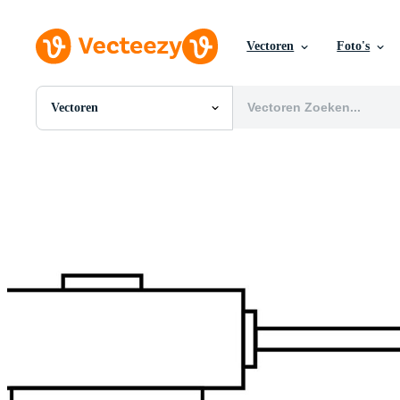
Vectoren
Foto's
Vectoren
Alle Afbeeldingen
Foto's
PNGs
PSDs
SVGs
Sjablonen
Vectoren
Videos
Motion graphics
Redactionele Afbeeldingen
Redactionele Evenementen