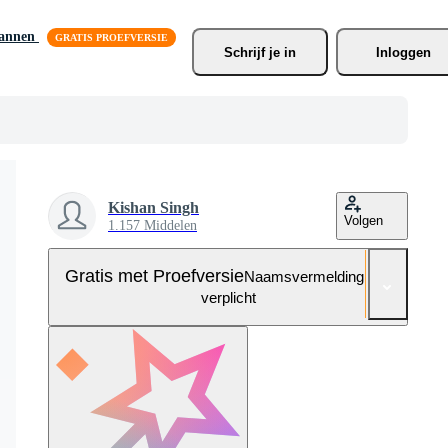
lannen
Schrijf je
 in
Inloggen
Kishan Singh
Volgen
1.157 Middelen
Gratis met Proefversie
Naamsvermelding niet
verplicht