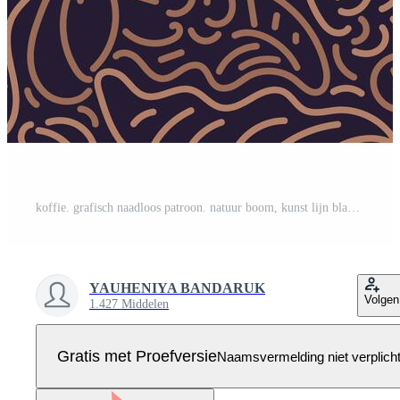
koffie. grafisch naadloos patroon. natuur boom, kunst lijn blad, Boon, korrel. schetsen hand- getrokken illustratie Aan zwart achtergrond. aroma drankje. retro afdrukken, abstract textiel voor mode Pro Vector
YAUHENIYA BANDARUK
Volgen
1.427 Middelen
Gratis met Proefversie
Naamsvermelding niet verplich