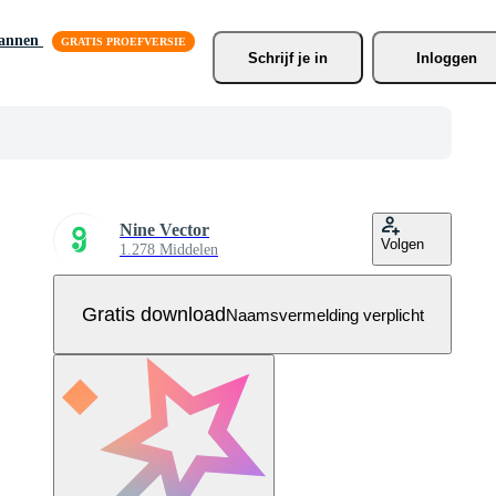
lannen
Schrijf je
 in
Inloggen
Nine Vector
Volgen
1.278 Middelen
Gratis download
Naamsvermelding verplicht