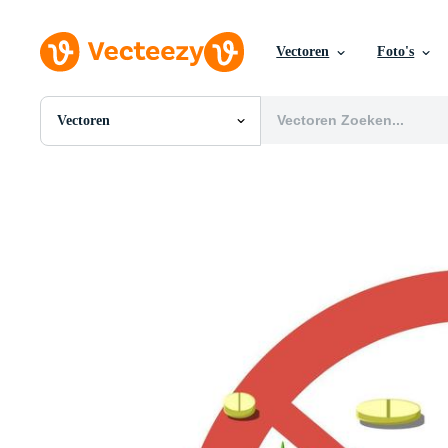
Vectoren
Foto's
Vectoren
Alle Afbeeldingen
Foto's
PNGs
PSDs
SVGs
Sjablonen
Vectoren
Videos
Motion graphics
Redactionele Afbeeldingen
Redactionele Evenementen