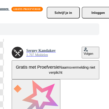
lannen
Schrijf je
 in
Inloggen
Sergey Kandakov
Volgen
1.707 Middelen
Gratis met Proefversie
Naamsvermelding niet
verplicht