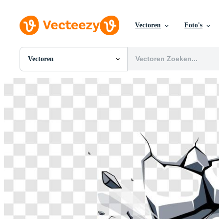
Vectoren
Foto's
Vectoren
Alle Afbeeldingen
Foto's
PNGs
PSDs
SVGs
Sjablonen
Vectoren
Videos
Motion graphics
Redactionele Afbeeldingen
Redactionele Evenementen