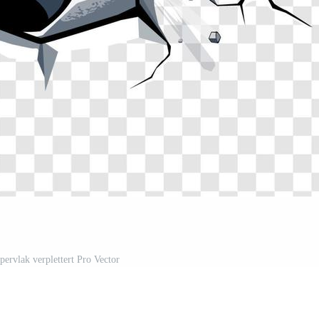
pervlak verplettert Pro Vector