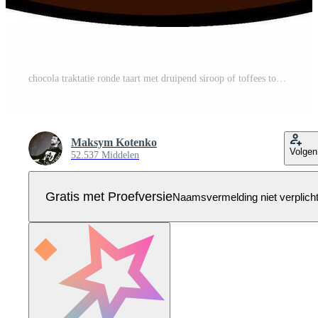
chocola traktatie ronde taart met druipend siroop of toffees topping Pro Vector
Maksym Kotenko
Volgen
52.537 Middelen
Gratis met Proefversie
Naamsvermelding niet verplich