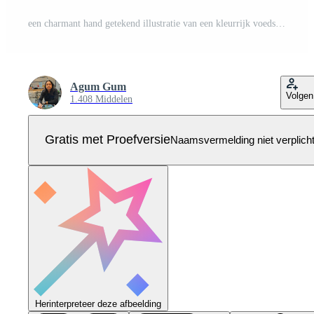
een charmant hand getekend illustratie van een kleurrijk voedsel vrachtwagen, perfect voor straat voedsel thema's, culinaire branding, buitenshuis dining promoties, en creatief voedselgerelateerd ontwerpen. Pro Vector
Agum Gum
Volgen
1.408 Middelen
Gratis met Proefversie
Naamsvermelding niet verplich
Herinterpreteer deze afbeelding