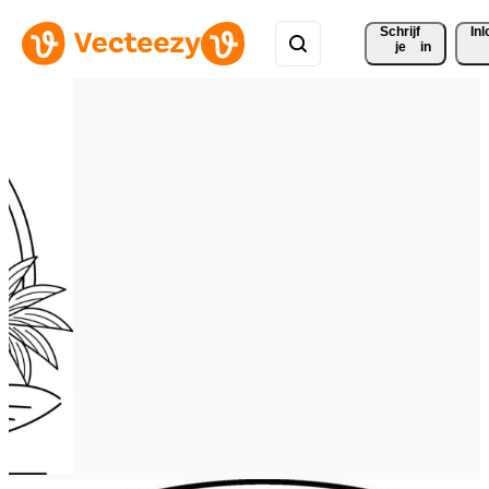
Schrijf 
In
je
in