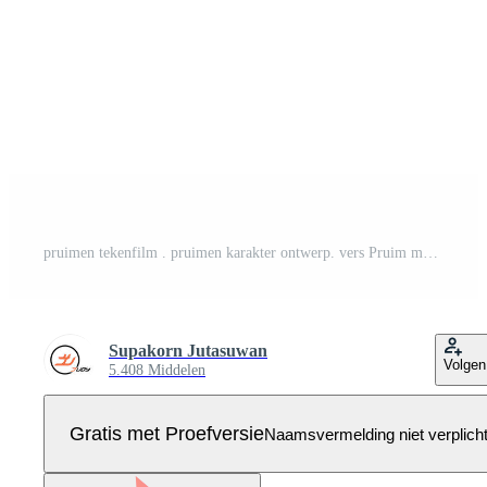
pruimen tekenfilm . pruimen karakter ontwerp. vers Pruim met groen blad in tekenfilm stijl. geheel en onderdelen zoet Pruim geïsoleerd Aan een wit achtergrond. Pro Vector
Supakorn Jutasuwan
Volgen
5.408 Middelen
Gratis met Proefversie
Naamsvermelding niet verplich