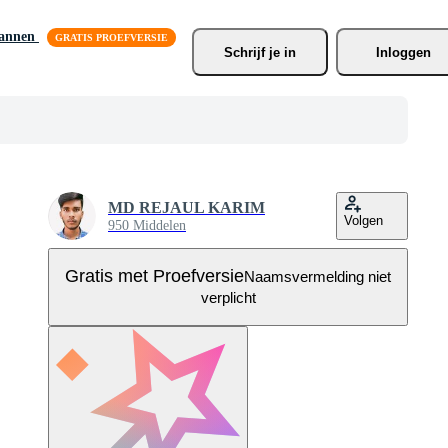
lannen
Schrijf je
 in
Inloggen
MD REJAUL KARIM
Volgen
950 Middelen
Gratis met Proefversie
Naamsvermelding niet
verplicht