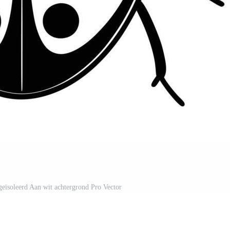
 geïsoleerd Aan wit achtergrond Pro Vector