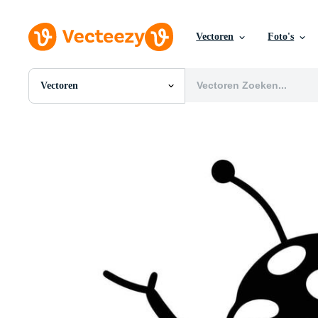
Vectoren
Foto's
Vectoren
Alle Afbeeldingen
Foto's
PNGs
PSDs
SVGs
Sjablonen
Vectoren
Videos
Motion graphics
Redactionele Afbeeldingen
Redactionele Evenementen