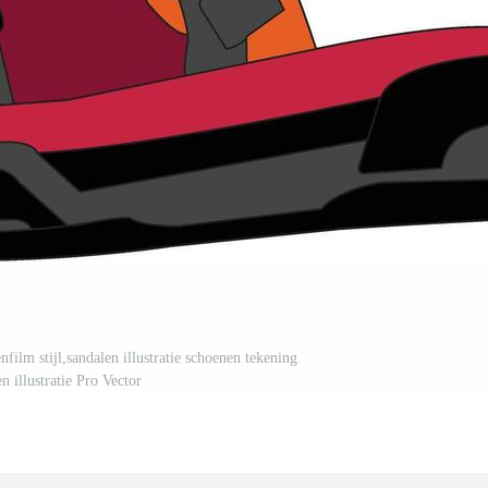
nfilm stijl,sandalen illustratie schoenen tekening
n illustratie Pro Vector