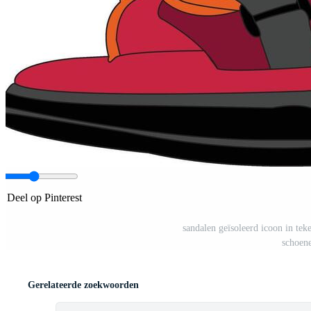
Deel op Pinterest
sandalen geïsoleerd icoon in teke
schoene
Gerelateerde zoekwoorden