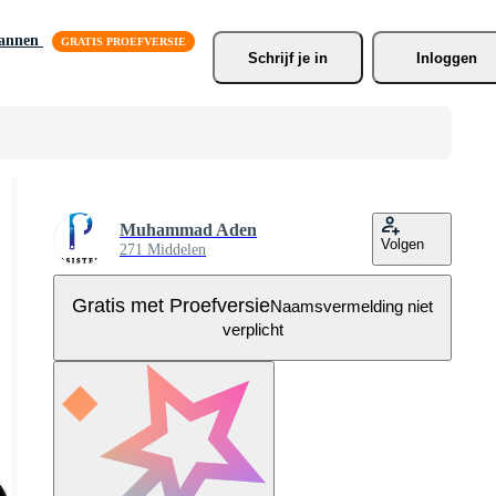
lannen
Schrijf je
 in
Inloggen
Muhammad Aden
Volgen
271 Middelen
Gratis met Proefversie
Naamsvermelding niet
verplicht