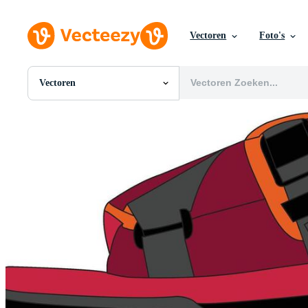
Vectoren
Foto's
Vectoren
Alle Afbeeldingen
Foto's
PNGs
PSDs
SVGs
Sjablonen
Vectoren
Videos
Motion graphics
Redactionele Afbeeldingen
Redactionele Evenementen