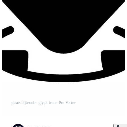
plaats bijhouden glyph icoon Pro Vector