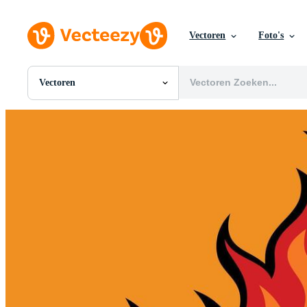
Vectoren
Foto's
Vectoren
Alle Afbeeldingen
Foto's
PNGs
PSDs
SVGs
Sjablonen
Vectoren
Videos
Motion graphics
Redactionele Afbeeldingen
Redactionele Evenementen