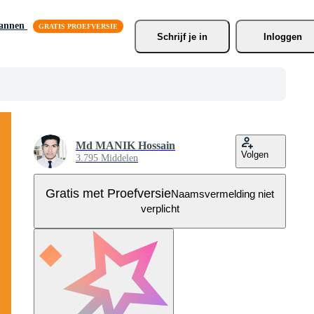
lannen
Schrijf je
 in
Inloggen
Md MANIK Hossain
Volgen
3.795 Middelen
Gratis met Proefversie
Naamsvermelding niet
verplicht