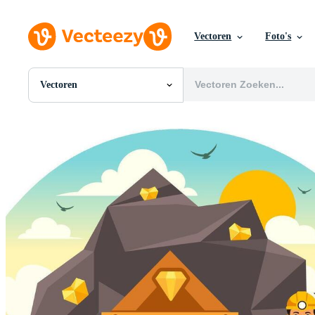
Vectoren
Foto's
Vectoren
Alle Afbeeldingen
Foto's
PNGs
PSDs
SVGs
Sjablonen
Vectoren
Videos
Motion graphics
Redactionele Afbeeldingen
Redactionele Evenementen