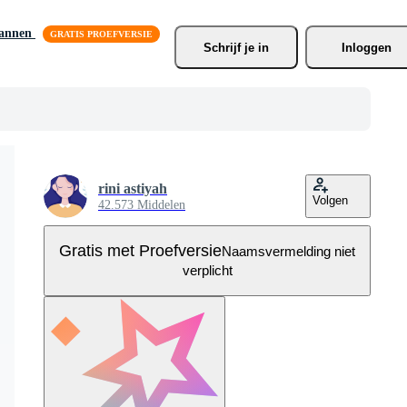
lannen
Schrijf je
 in
Inloggen
rini astiyah
Volgen
42.573 Middelen
Gratis met Proefversie
Naamsvermelding niet
verplicht