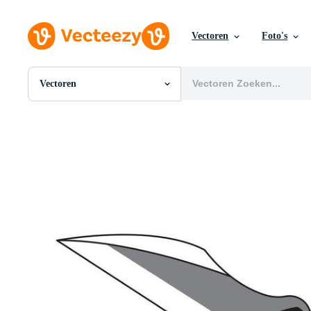
Vectoren
Foto's
Vectoren
Alle Afbeeldingen
Foto's
PNGs
PSDs
SVGs
Sjablonen
Vectoren
Videos
Motion graphics
Redactionele Afbeeldingen
Redactionele Evenementen