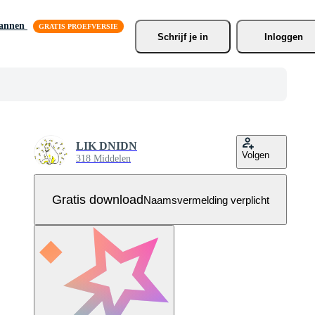
lannen
Schrijf je
 in
Inloggen
LIK DNIDN
Volgen
318 Middelen
Gratis download
Naamsvermelding verplicht