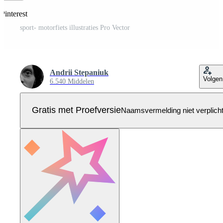
Pinterest
sport- motorfiets illustraties Pro Vector
Andrii Stepaniuk
Volgen
6.540 Middelen
Gratis met Proefversie
Naamsvermelding niet verplich