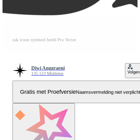
zak icoon symbool beeld Pro Vector
Diwi Anggraeni
Volgen
135.123 Middelen
Gratis met Proefversie
Naamsvermelding niet verplich