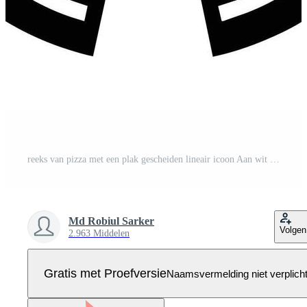
reeks van pizza met een plak gescheiden lineair icoon Aan wit achtergrond Pro Vector
Md Robiul Sarker
Volgen
2.963 Middelen
Gratis met Proefversie
Naamsvermelding niet verplich