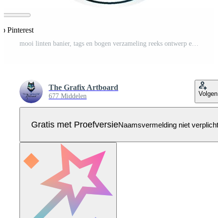
p Pinterest
mooi linten banier, tags en bogen verzameling reeks ontwerp eps sjabloon. Pro Vector
The Grafix Artboard
Volgen
677 Middelen
Gratis met Proefversie
Naamsvermelding niet verplich