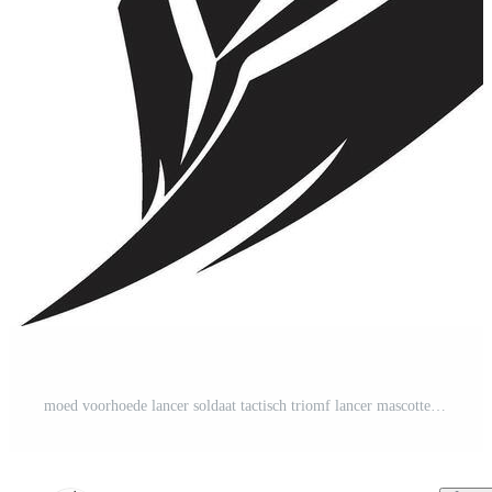
moed voorhoede lancer soldaat tactisch triomf lancer mascotte embleem Pro Vector