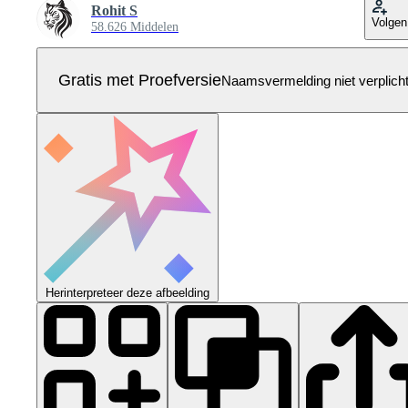
Rohit S
Volgen
58.626 Middelen
Gratis met Proefversie
Naamsvermelding niet verplich
Herinterpreteer deze afbeelding