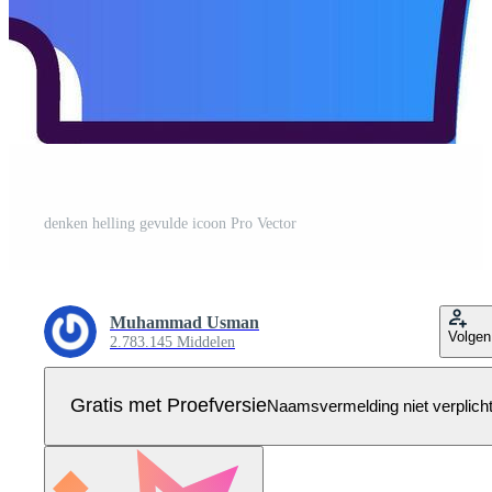
denken helling gevulde icoon Pro Vector
Muhammad Usman
Volgen
2.783.145 Middelen
Gratis met Proefversie
Naamsvermelding niet verplich