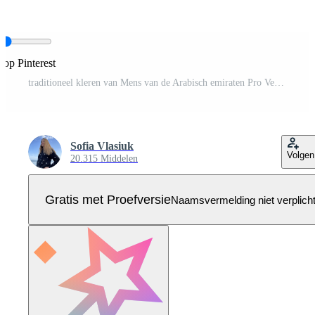
 op Pinterest
traditioneel kleren van Mens van de Arabisch emiraten Pro Vector
Sofia Vlasiuk
Volgen
20.315 Middelen
Gratis met Proefversie
Naamsvermelding niet verplich